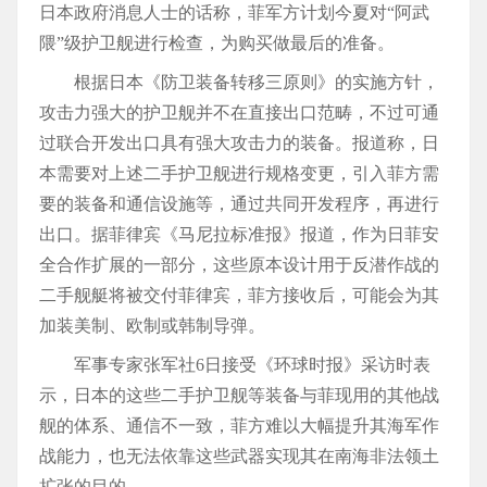
日本政府消息人士的话称，菲军方计划今夏对“阿武
隈”级护卫舰进行检查，为购买做最后的准备。
根据日本《防卫装备转移三原则》的实施方针，
攻击力强大的护卫舰并不在直接出口范畴，不过可通
过联合开发出口具有强大攻击力的装备。报道称，日
本需要对上述二手护卫舰进行规格变更，引入菲方需
要的装备和通信设施等，通过共同开发程序，再进行
出口。据菲律宾《马尼拉标准报》报道，作为日菲安
全合作扩展的一部分，这些原本设计用于反潜作战的
二手舰艇将被交付菲律宾，菲方接收后，可能会为其
加装美制、欧制或韩制导弹。
军事专家张军社6日接受《环球时报》采访时表
示，日本的这些二手护卫舰等装备与菲现用的其他战
舰的体系、通信不一致，菲方难以大幅提升其海军作
战能力，也无法依靠这些武器实现其在南海非法领土
扩张的目的。