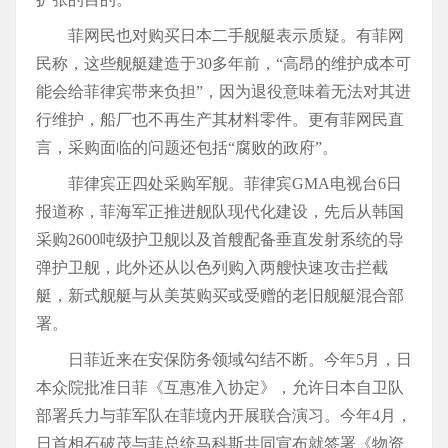
菲网民也对购买日本二手舰艇表示质疑。有菲网
民称，这些舰艇建造于30多年前，“高昂的维护成本可
能会给菲律宾带来负担”，因为退役意味着无法对其进
行维护，船厂也不再生产其材料零件。更有菲网民直
言，采购面临的问题还包括“腐败的政府”。
菲律宾正四处采购军舰。菲律宾GMA电视台6日
报道称，菲海军正推进舰队现代化建设，先后从韩国
采购2600吨级护卫舰以及首艘配备垂直发射系统的导
弹护卫舰，此外还从以色列购入两艘快速攻击拦截
艇，新式舰艇与从美英购买或受赠的老旧舰艇混合部
署。
日菲近来在安保防务领域勾结不断。今年5月，日
本众院批准日菲《互惠准入协定》，允许日本自卫队
部署兵力与菲军队在菲境内开展联合演习。今年4月，
日首相石破茂与菲总统马科斯共同宣布就签署《物资